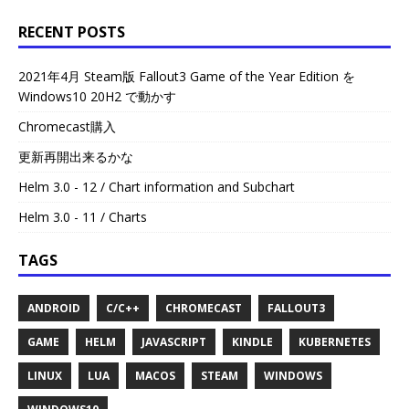
RECENT POSTS
2021年4月 Steam版 Fallout3 Game of the Year Edition を
Windows10 20H2 で動かす
Chromecast購入
更新再開出来るかな
Helm 3.0 - 12 / Chart information and Subchart
Helm 3.0 - 11 / Charts
TAGS
ANDROID
C/C++
CHROMECAST
FALLOUT3
GAME
HELM
JAVASCRIPT
KINDLE
KUBERNETES
LINUX
LUA
MACOS
STEAM
WINDOWS