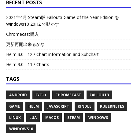
RECENT POSTS
2021年4月 Steam版 Fallout3 Game of the Year Edition を
Windows10 20H2 で動かす
Chromecast購入
更新再開出来るかな
Helm 3.0 - 12 / Chart information and Subchart
Helm 3.0 - 11 / Charts
TAGS
ANDROID
C/C++
CHROMECAST
FALLOUT3
GAME
HELM
JAVASCRIPT
KINDLE
KUBERNETES
LINUX
LUA
MACOS
STEAM
WINDOWS
WINDOWS10