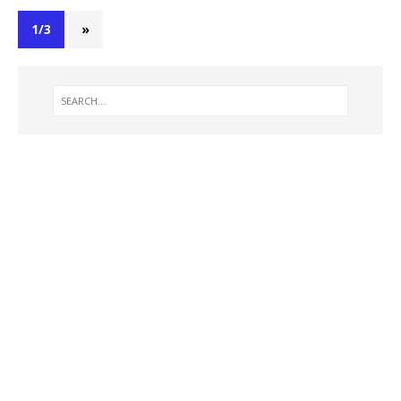
1/3
»