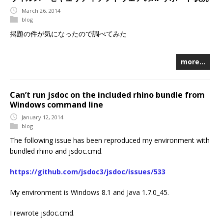
March 26, 2014
blog
掲題の件が気になったので調べてみた
more…
Can’t run jsdoc on the included rhino bundle from
Windows command line
January 12, 2014
blog
The following issue has been reproduced my environment with
bundled rhino and jsdoc.cmd.
https://github.com/jsdoc3/jsdoc/issues/533
My environment is Windows 8.1 and Java 1.7.0_45.
I rewrote jsdoc.cmd.