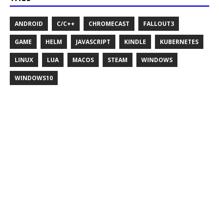
ANDROID
C/C++
CHROMECAST
FALLOUT3
GAME
HELM
JAVASCRIPT
KINDLE
KUBERNETES
LINUX
LUA
MACOS
STEAM
WINDOWS
WINDOWS10