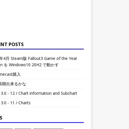
ENT POSTS
年4月 Steam版 Fallout3 Game of the Year
ion を Windows10 20H2 で動かす
omecast購入
再開出来るかな
3.0 - 12 / Chart information and Subchart
3.0 - 11 / Charts
S