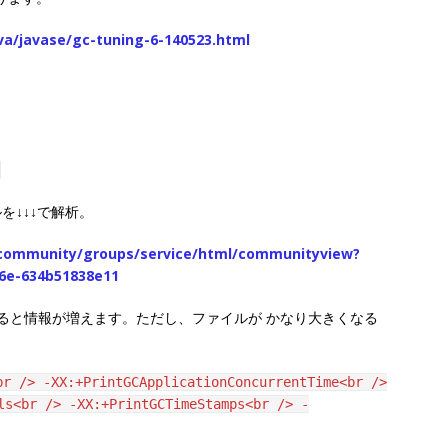
a/javase/gc-tuning-6-140523.html
ルを↓↓↓で解析。
community/groups/service/html/communityview?
6e-634b51838e11
すると情報が増えます。ただし、ファイルが かなり大きくなる
br /> -XX:+PrintGCApplicationConcurrentTime<br />
ls<br /> -XX:+PrintGCTimeStamps<br /> -