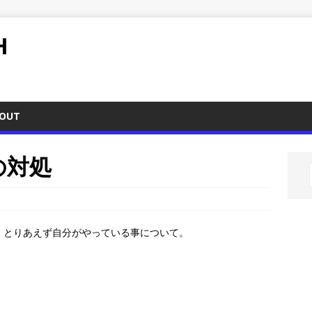
H
OUT
きの対処
うと、とりあえず自分がやっている事について。