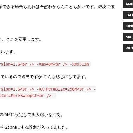
AND
感できる場合もあれば全然わからんことも多いです。環境に依
FAL
KIN
MA
iがあるので、そこを変更します。
WI
思います。
rsion=1.6<br /> -Xms40m<br /> -Xmx512m
っているので適当ですが こんな感じにしてます。
rsion=1.6<br /> -XX:PermSize=256M<br /> -
eConcMarkSweepGC<br /> -
初から256Mに設定して拡大縮小を抑制。
ら256Mにする設定が入ってました。