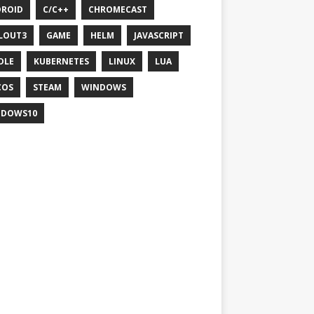
ROID
C/C++
CHROMECAST
LOUT3
GAME
HELM
JAVASCRIPT
DLE
KUBERNETES
LINUX
LUA
COS
STEAM
WINDOWS
NDOWS10