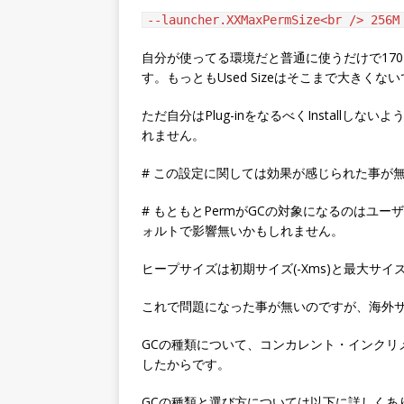
--launcher.XXMaxPermSize<br /> 256M
自分が使ってる環境だと普通に使うだけで170M
す。もっともUsed Sizeはそこまで大きくな
ただ自分はPlug-inをなるべくInstallし
れません。
# この設定に関しては効果が感じられた事が無い
# もともとPermがGCの対象になるのはユーザ
ォルトで影響無いかもしれません。
ヒープサイズは初期サイズ(-Xms)と最大サイズ(
これで問題になった事が無いのですが、海外サ
GCの種類について、コンカレント・インクリ
したからです。
GCの種類と選び方については以下に詳しくあ