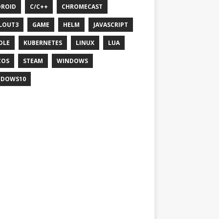
ROID
C/C++
CHROMECAST
LOUT3
GAME
HELM
JAVASCRIPT
DLE
KUBERNETES
LINUX
LUA
COS
STEAM
WINDOWS
NDOWS10