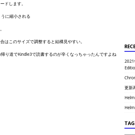
ロードします。
ように縮小される
い。
場合はこのサイズで調整すると結構見やすい。
REC
り道でKindle3で読書するのが辛くなっちゃったんですよね
2021
Edit
Chr
更新
Helm 
Helm 
TAG