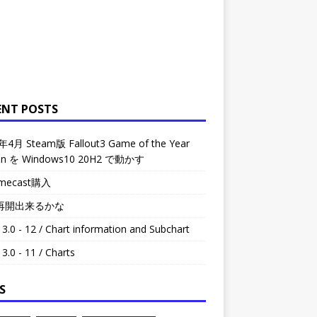
ENT POSTS
年4月 Steam版 Fallout3 Game of the Year
ion を Windows10 20H2 で動かす
omecast購入
再開出来るかな
3.0 - 12 / Chart information and Subchart
3.0 - 11 / Charts
S