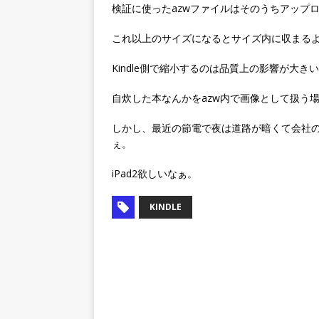
検証に使ったazwファイルはそのうちアップ
これ以上のサイズになるとサイズ内に収まる
Kindle側で縮小するのは品質上の影響が大き
自炊した本なんかをazw内で画像として扱う
しかし、最近の節電で夜は道路が暗くて会社の帰
ぇ。
iPad2欲しいなぁ。
KINDLE