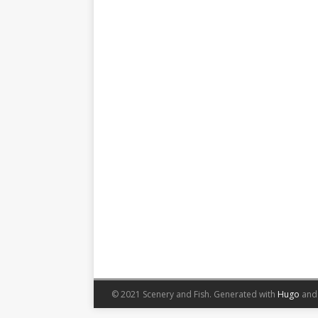
© 2021 Scenery and Fish.
Generated with
Hugo
an